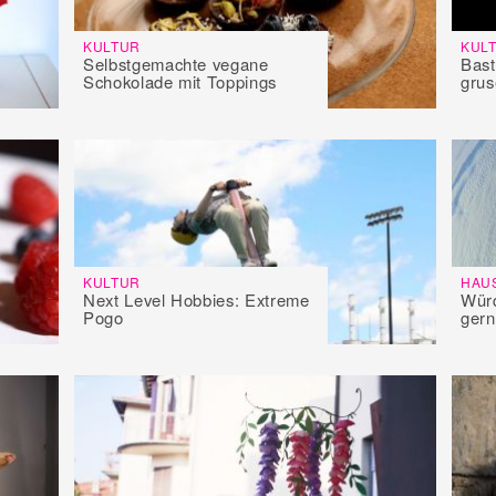
KULTUR
KUL
Selbstgemachte vegane
Bast
Schokolade mit Toppings
grus
KULTUR
HAU
Next Level Hobbies: Extreme
Würd
Pogo
gern