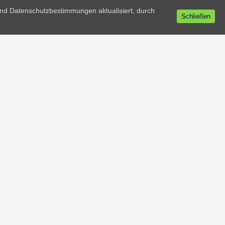
chenkkarten
nd Datenschutzbestimmungen aktualisiert, durch
Schließen
t
TUR
ge Ordnung in dein
n: Toilettenpapierhalter
TUR
 bester Freund: Gosha,
Krähe