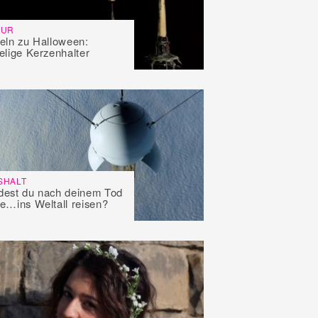
TUR
eln zu Halloween:
elige Kerzenhalter
SHALT
est du nach deinem Tod
e…ins Weltall reisen?