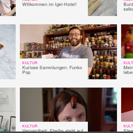
Willkommen im Igel-Hotel!
Bunt
selb
KULTUR
KUL
Kuriose Sammlungen: Funko
Mein
Pop
lebe
KULTUR
KUL
Vernarrtheit: Shelby steht auf
Ste