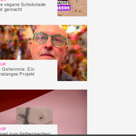
e vegane Schokolade
st gemacht
TUR
 Geheimnis: Ein
nslanges Projekt
TUR
mpel zum Selbermachen: