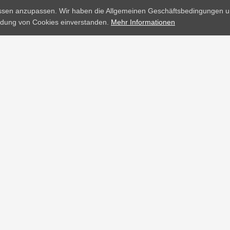
Kakerlaken
Ges
issen anzupassen. Wir haben die Allgemeinen Geschäftsbedingungen u
endung von Cookies einverstanden.
Mehr Informationen
|
|
|
|
AGB
Datenschutzhinweise
Impressum
Abo-Verwaltung
Hinweis auf Rücktrittsrech
KULTUR
KUL
In der Eremitage leben ganz
Brin
besondere Nachtwächter
Lebe
KULTUR
KUL
Altes Brot, neues Rezept:
Mein
Bananendessert
die 