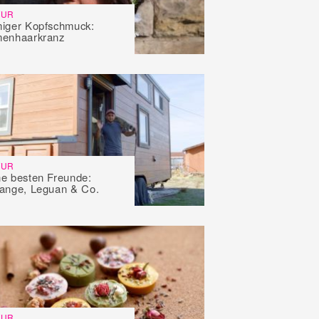
TUR
iger Kopfschmuck:
menhaarkranz
TUR
e besten Freunde:
ange, Leguan & Co.
TUR