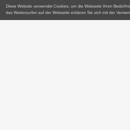
des Maschinenschreibens
Diese Website verwendet Cookies, um die Webseite Ihren Bedürfn
das Weitersurfen auf der Webseite erklären Sie sich mit der Verw
KULTUR
Stell dir vor, wir bräuchten
keine Nahrung mehr
KULTUR
Around the world: Indoor
Skydiving