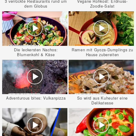
3 verrückte Restaurants rund um
Vegane Rohkost: Erdnuss-
dem Globus
Zoodle-Salat
Die leckersten Nachos:
Ramen mit Gyoza-Dumplings zu
Blumenkohl & Käse
Hause zubereiten
Adventurous bites: Vulkanpizza
So wird aus Kuheuter eine
Delikatesse