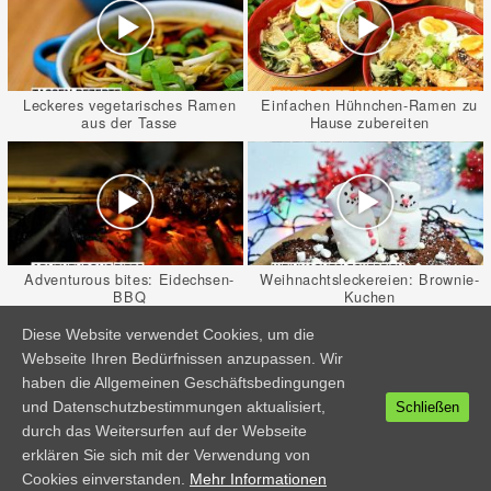
Leckeres vegetarisches Ramen
Einfachen Hühnchen-Ramen zu
aus der Tasse
Hause zubereiten
Adventurous bites: Eidechsen-
Weihnachtsleckereien: Brownie-
BBQ
Kuchen
Diese Website verwendet Cookies, um die
Webseite Ihren Bedürfnissen anzupassen. Wir
haben die Allgemeinen Geschäftsbedingungen
und Datenschutzbestimmungen aktualisiert,
Schließen
durch das Weitersurfen auf der Webseite
Diese Hahnhoden sind kein
Dekoratives Obst-
erklären Sie sich mit der Verwendung von
Gericht für Zartbesaitete
Regenbogenfisch
|
|
|
|
AGB
Datenschutzhinweise
Impressum
Abo-Verwaltung
Cookies einverstanden.
Mehr Informationen