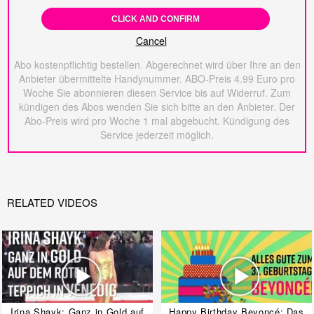
CLICK AND CONFIRM
Cancel
Abo kostenpflichtig bestellen. Abgerechnet wird über Ihre an den
Anbieter übermittelte Handynummer. ABO-Preis 4.99 Euro pro
Woche Sie abonnieren diesen Service bis auf Widerruf. Zum
kündigen des Abos wenden Sie sich bitte an den Anbieter. Der
Abo-Preis wird pro Woche 1 mal abgebucht. Kündigung des
Service jederzeit möglich.
RELATED VIDEOS
Irina Shayk: Ganz in Gold auf
Happy Birthday Beyoncé: Das