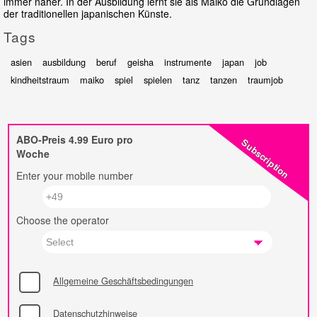
immer näher. In der Ausbildung lernt sie als Maiko die Grundlagen
der traditionellen japanischen Künste.
Tags
asien
ausbildung
beruf
geisha
instrumente
japan
job
kindheitstraum
maiko
spiel
spielen
tanz
tanzen
traumjob
ABO-Preis 4.99 Euro pro
Subscription
Woche
Enter your mobile number
Choose the operator
Allgemeine Geschäftsbedingungen
Datenschutzhinweise