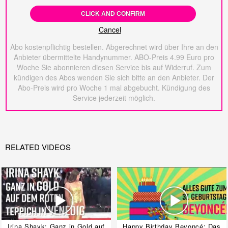
CLICK AND CONFIRM
Cancel
Abo kostenpflichtig bestellen. Abgerechnet wird über Ihre an den
Anbieter übermittelte Handynummer. ABO-Preis 4.99 Euro pro
Woche Sie abonnieren diesen Service bis auf Widerruf. Zum
kündigen des Abos wenden Sie sich bitte an den Anbieter. Der
Abo-Preis wird pro Woche 1 mal abgebucht. Kündigung des
Service jederzeit möglich.
RELATED VIDEOS
Irina Shayk: Ganz in Gold auf
Happy Birthday Beyoncé: Das