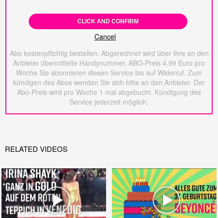
CLICK AND CONFIRM
Cancel
Abo kostenpflichtig bestellen. Abgerechnet wird über Ihre an den
Anbieter übermittelte Handynummer. ABO-Preis 4.99 Euro pro
Woche Sie abonnieren diesen Service bis auf Widerruf. Zum
kündigen des Abos wenden Sie sich bitte an den Anbieter. Der
Abo-Preis wird pro Woche 1 mal abgebucht. Kündigung des
Service jederzeit möglich.
RELATED VIDEOS